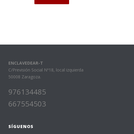
ENCLAVEDEAR-T
C/Previsión Social Nº18, local izquierda
50008 Zaragoza.
976134485
667554503
SÍGUENOS