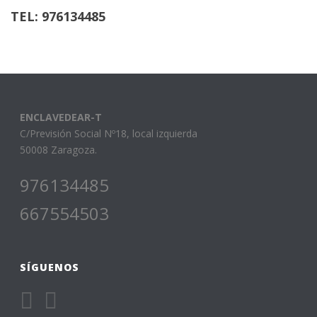
TEL: 976134485
ENCLAVEDEAR-T
C/Previsión Social Nº18, local izquierda
50008 Zaragoza.
976134485
667554503
SÍGUENOS