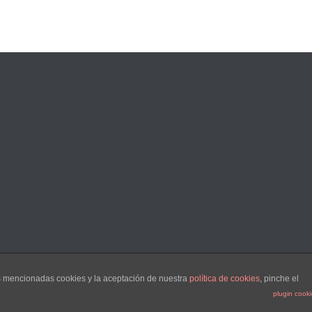
as mencionadas cookies y la aceptación de nuestra
política de cookies
, pinche el
plugin cook