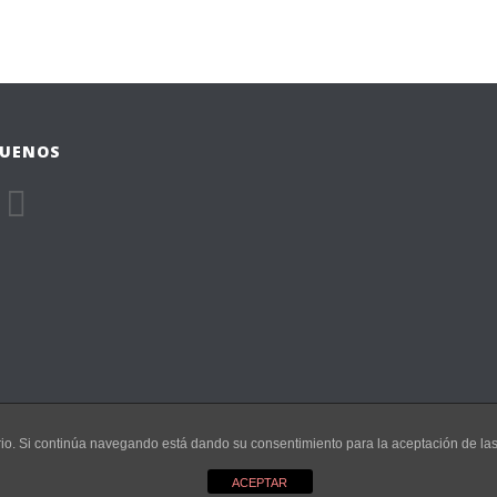
GUENOS
uario. Si continúa navegando está dando su consentimiento para la aceptación de l
sarrollado por
barbitania
ACEPTAR