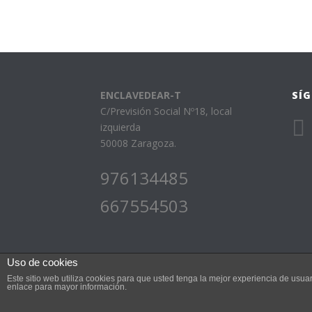
ENCLAVEDEAR-T
SÍ
C/Previsión Social Nº18, local
izquierda
50008 Zaragoza.
976134485
667554503
Uso de cookies
Este sitio web utiliza cookies para que usted tenga la mejor experiencia de us
enlace para mayor información.
Escuela de música Enclavedear-t © 2015 • Sitio web de