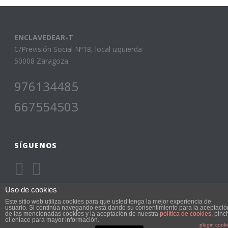
ENCLAVEDEAR-T
C/Previsión Social Nº18, local izquierda
50008 Zaragoza.
976134485
667554503
SÍGUENOS
Uso de cookies
Este sitio web utiliza cookies para que usted tenga la mejor experiencia de
usuario. Si continúa navegando está dando su consentimiento para la aceptació
de las mencionadas cookies y la aceptación de nuestra
política de cookies
, pinc
el enlace para mayor información.
Escuela de música Enclavedear-t © 2015 • Sitio web desarrollado
plugin cook