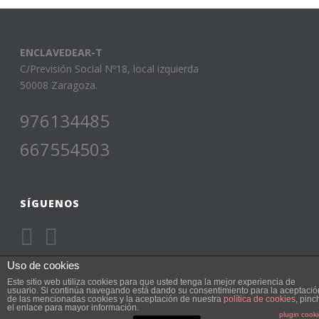
ENCLAVEDEAR-T
C/Previsión Social Nº18, local izquierda
50008 Zaragoza.
976134485
667554503
SÍGUENOS
Uso de cookies
Este sitio web utiliza cookies para que usted tenga la mejor experiencia de
usuario. Si continúa navegando está dando su consentimiento para la aceptació
de las mencionadas cookies y la aceptación de nuestra
política de cookies
, pinc
el enlace para mayor información.
Escuela de música Enclavedear-t © 2015 • Sitio web desarrollado
plugin cook