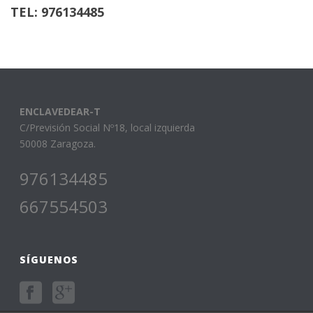
TEL: 976134485
ENCLAVEDEAR-T
C/Previsión Social Nº18, local izquierda
50008 Zaragoza.
976134485
667554503
SÍGUENOS