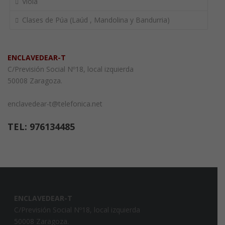
Viola
Clases de Púa (Laúd , Mandolina y Bandurria)
ENCLAVEDEAR-T
C/Previsión Social Nº18, local izquierda
50008 Zaragoza.
enclavedear-t@telefonica.net
TEL: 976134485
ENCLAVEDEAR-T
C/Previsión Social Nº18, local izquierda
50008 Zaragoza.