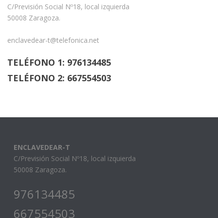
C/Previsión Social Nº18, local izquierda
50008 Zaragoza.
enclavedear-t@telefonica.net
TELÉFONO 1: 976134485
TELÉFONO 2: 667554503
ENCLAVEDEAR-T
C/Previsión Social Nº18, local izquierda
50008 Zaragoza.
976134485
667554503